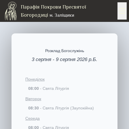
Парафія Покрови Пресвятої
Богородиці
м. Заліщики
Розклад Богослужінь
3 серпня - 9 серпня 2026 р.Б.
Понеділок
08:00
-
Свята Літургія
Вівторок
08:30
-
Свята Літургія (Заупокійна)
Середа
08:00
-
Свята Літургія