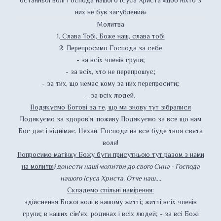
останньої волі Господа нашого Ісуса Христа «щоб ніхто з
них не був загублений»
Молитва
1.
Слава Тобі, Боже наш, слава тобі
2.
Перепросимо Господа за себе
- за всіх членів групи;
- за всіх, хто не перепрошує;
- за тих, що немає кому за них перепросити;
- за всіх людей.
Подякуємо Богові за те, що ми знову тут зібралися
Подякуємо за здоров'я, поживу Подякуємо за все що нам
Бог дає і віднімає. Нехай, Господи на все буде твоя свята
воля!
Попросимо матінку
Божу
бути присутньою тут разом з нами
на молитві
і донести наші молитви до свого Сина - Господа
нашого Ісуса Христа. Отче наш....
Складемо спільні намірення:
здійснення Божої волі в нашому житті; житті всіх членів
групи; в наших сім'ях, родинах і всіх людей; - за всі Божі