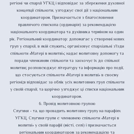
регіоні чи єпархії УГКЦ і відповідає за збереження духовної
концепції спільноти, узгоджує свої дії з національним
координатором. Призначається з благословення
правлячого єпископа (ординарія) за рекомендацією
національного координатора та духівника терміном на один
рік. Регіональний координатор: допомагає у створенні нових
груп у єпархії, в якій служить; організовує єпархіальні з'їзди
спільноти «Матері в молитві»; надає молитовну допомогу та
поради членкиням спільноти та заохочує їх до спільної
молитви; розповсюджує літературу та інформацію про події,
що стосуються спільноти «Матері в молитві» в своєму
регіоні;в відповідає за облік усіх молитовних груп спільноти
у своїй єпархії, та щорічно узгоджує ці списки національним
координатором.
6. Провід молитовною групою
Слугиня - та, що провадить молитовну групу на парафіях
УГКЦ. Слугиня групи є членкинею спільноти «Матері в
молитві» у своїй парафії (місті, селі) і призначається
регіональним координатором за рекомендацією та