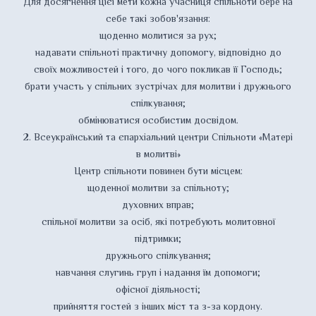
Для досягнення цієї мети кожна учасниця спільноти бере на
себе такі зобов'язання:
щоденно молитися за рух;
надавати спільноті практичну допомогу, відповідно до
своїх можливостей і того, до чого покликав її Господь;
брати участь у спільних зустрічах для молитви і дружнього
спілкування;
обмінюватися особистим досвідом.
2. Всеукраїнський та єпархіальний центри Спільноти «Матері
в молитві»
Центр спільноти повинен бути місцем:
щоденної молитви за спільноту;
духовних вправ;
спільної молитви за осіб, які потребують молитовної
підтримки;
дружнього спілкування;
навчання слугинь груп і надання їм допомоги;
офісної діяльності;
прийняття гостей з інших міст та з-за кордону.