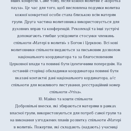
інших конфесій. Саме тому, після кожної молитви є «коротка
пауза». Це час для того, щоб висловлена подумки молитва
кожної конкретної особи стала близькою всім матерям
групи. Друга частина молитовника використовується для
духовних вправ та конференцій. Реколекції та інші зустрічі
допомагають глибше усвідомити стосунки членкинь
спільноти «Матері в молитві» з Богом і Церквою. Всі нові
молитовники спільноти видаються за письмовим дозволом
національного координатора та за благословенням
Церковної влади та повинні бути ідентичними попереднім. На
останній сторінці обкладинки координатора повинні бути
вказані контактні дані національного кординатора, а/с
спільноти для можливого листування, реєстраційний номер
спільноти «Утіха».
10. Майно та кошти спільноти
Добровільні внески, які збираються матерями в рамках
власної групи, використовуються для потреб самої групи та
на виконання узгоджених планів розвитку спільноти «Матері
в молитві». Пожертви, які складають (надають) учасниці