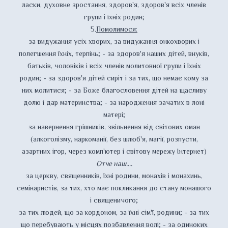
ласки, духовне зростання, здоров'я, здоров'я всіх членів
групи і їхніх родин;
5
.
Помолимося:
за видужання усіх хворих, за видужання онкохворих і
полегшення їхніх, терпінь; - за здоров'я наших дітей, внуків,
батьків, чоловіків і всіх членів молитовної групи і їхніх
родин; - за здоров'я дітей сиріт і за тих, що немає кому за
них молитися; - за Боже благословення дітей на щасливу
долю і дар материнства; - за народження зачатих в лоні
матері;
за навернення грішників, звільнення від світових оман
(алкоголізму, наркоманії, без шлюб'я, магії, розпусти,
азартних ігор, через комп'ютер і світову мережу Інтернет)
Отче наш....
за церкву, священників, їхні родини, монахів і монахинь,
семінаристів, за тих, хто має покликання до стану монашого
і священичого;
за тих людей, що за кордоном, за їхні сім'ї, родини; - за тих
що перебувають у місцях позбавлення волі; - за одиноких