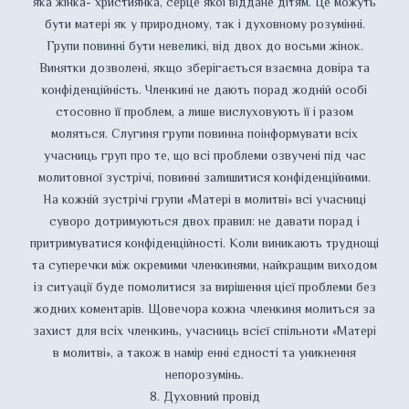
яка жінка- християнка, серце якої віддане дітям. Це можуть
бути матері як у природному, так і духовному розумінні.
Групи повинні бути невеликі, від двох до восьми жінок.
Винятки дозволені, якщо зберігається взаємна довіра та
конфіденційність. Членкині не дають порад жодній особі
стосовно її проблем, а лише вислуховують її і разом
моляться. Слугиня групи повинна поінформувати всіх
учасниць груп про те, що всі проблеми озвучені під час
молитовної зустрічі, повинні залишитися конфіденційними.
На кожній зустрічі групи «Матері в молитві» всі учасниці
суворо дотримуються двох правил: не давати порад і
притримуватися конфіденційності. Коли виникають труднощі
та суперечки між окремими членкинями, найкращим виходом
із ситуації буде помолитися за вирішення цієї проблеми без
жодних коментарів. Щовечора кожна членкиня молиться за
захист для всіх членкинь, учасниць всієї спільноти «Матері
в молитві», а також в намір енні єдності та уникнення
непорозумінь.
8. Духовний провід