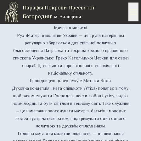
Парафія Покрови Пресвятої
Богородиці
м. Заліщики
Матері в молитві
Рух «Матері в молитві» України — це групи матерів, які
регулярно збираються для спільної молитви з
благословення Патріарха та зокрема кожного правлячого
єпископа Української Греко Католицької Церкви для своєї
єпархії. Ці спільноти зорганізовані в єпархіяльні і
національну спільноту.
Провідницею цього руху є Матінка Божа.
Духовна концепція і мета спільноти «Утіха» полягає в тому,
щоб разом служити Господеві, нести любов і утіху, надію
іншим людям та бути світлом в темному світі. Таке служіння
— це намагання заохочувати матерів, батьків і молодих
людей зустрічатися разом, і підтримувати один одного
молитвою та дружнім спілкуванням.
Головна мета для молитви спільноти, — це виконання