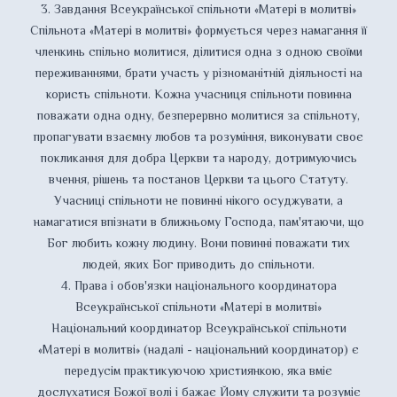
3. Завдання Всеукраїнської спільноти «Матері в молитві»
Спільнота «Матері в молитві» формується через намагання її
членкинь спільно молитися, ділитися одна з одною своїми
переживаннями, брати участь у різноманітній діяльності на
користь спільноти. Кожна учасниця спільноти повинна
поважати одна одну, безперервно молитися за спільноту,
пропагувати взаємну любов та розуміння, виконувати своє
покликання для добра Церкви та народу, дотримуючись
вчення, рішень та постанов Церкви та цього Статуту.
Учасниці спільноти не повинні нікого осуджувати, а
намагатися впізнати в ближньому Господа, пам'ятаючи, що
Бог любить кожну людину. Вони повинні поважати тих
людей, яких Бог приводить до спільноти.
4. Права і обов'язки національного координатора
Всеукраїнської спільноти «Матері в молитві»
Національний координатор Всеукраїнської спільноти
«Матері в молитві» (надалі - національний координатор) є
передусім практикуючою християнкою, яка вміє
дослухатися Божої волі і бажає Йому служити та розуміє