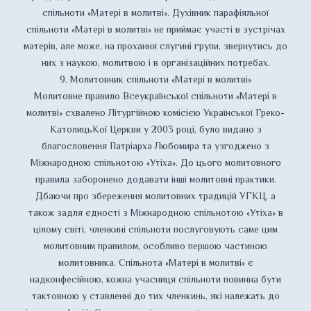
спільноти «Матері в молитві». Духівник парафіяльної
спільноти «Матері в молитві» не приймає участі в зустрічах
матерів, але може, на прохання слугині групи, звернутись до
них з наукою, молитвою і в організаційних потребах.
9. Молитовник спільноти «Матері в молитві»
Молитовне правило Всеукраїнської спільноти «Матері в
молитві» схвалено Літургійною комісією Української Греко-
КатолицьКої Церкви у 2003 році, було видано з
благословення Патріарха Любомира та узгоджено з
Міжнародною спільнотою «Утіха». До цього молитовного
правила заборонено додавати інші молитовні практики.
Дбаючи про збереження молитовних традицій УГКЦ, а
також задля єдності з Міжнародною спільнотою «Утіха» в
цілому світі, членкині спільноти послуговують саме цим
молитовним правилом, особливо першою частиною
молитовника. Спільнота «Матері в молитві» є
надконфесійною, кожна учасниця спільноти повинна бути
тактовною у ставленні до тих членкинь, які належать до