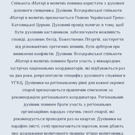
Спільнота «Матері в молитві» повинна користати з духовної
допомоги священика. Духівник Всеукраїнської спільноти
«Матері в молитві» призначається Главою Української Греко-
Католицької Церкви. Духовний провід полягає в тому, щоб
бути духовним наставником, забезпечувати можливість
сповіді, духовних бесід, Божествених Літургій, застерегти
від різноманітних єретичних впливів, бути арбітром при
виникненні конфліктів. Духівник Всеукраїнської спільноти
«Матері в молитві» повинен брати участь у міжнародних
зустрічах національних координаторів, які відбуваються раз
на два роки, репрезентуючи специфіку духовного служіння в
УГКЦ. Духівники на регіональному рівні для кожної окремої
єпархії призначаються правлячим єпископом за
рекомендацією регіонального координатора. Регіональний
духівник повинен брати участь у регіональних
організаційних нарадах слугинь своєї єпархії, які
рекомендується проводити раз на квартал. Духівники на
парафіях (місті, селі) призначаються парохом, вони дбають
про додержання молитовного правила згідно молитовника