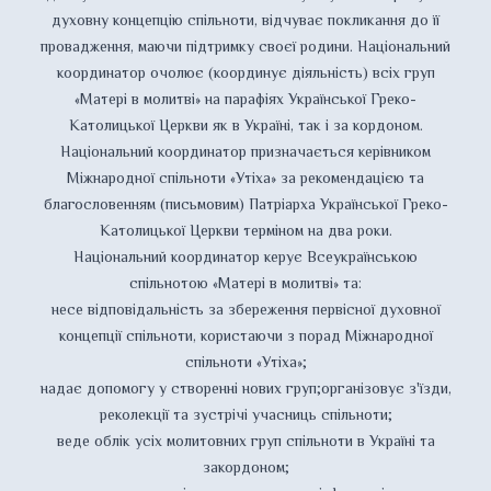
духовну концепцію спільноти, відчуває покликання до її
провадження, маючи підтримку своєї родини. Національний
координатор очолює (координує діяльність) всіх груп
«Матері в молитві» на парафіях Української Греко-
Католицької Церкви як в Україні, так і за кордоном.
Національний координатор призначається керівником
Міжнародної спільноти «Утіха» за рекомендацією та
благословенням (письмовим) Патріарха Української Греко-
Католицької Церкви терміном на два роки.
Національний координатор керує Всеукраїнською
спільнотою «Матері в молитві» та:
несе відповідальність за збереження первісної духовної
концепції спільноти, користаючи з порад Міжнародної
спільноти «Утіха»;
надає допомогу у створенні нових груп;організовує з'їзди,
реколекції та зустрічі учасниць спільноти;
веде облік усіх молитовних груп спільноти в Україні та
закордоном;