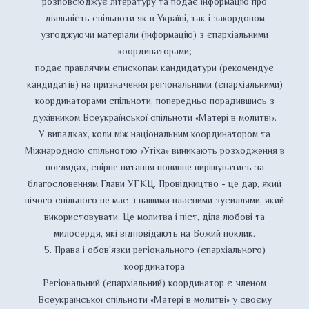
розповсюджує літературу та подає інформацію про
діяльність спільноти як в Україні, так і закордоном
узгоджуючи матеріали (інформацію) з єпархіальними
координаторами;
подає правлячим єпископам кандидатури (рекомендує
кандидатів) на призначення регіональними (єпархіальними)
координаторами спільноти, попередньо порадившись з
духівником Всеукраїнської спільноти «Матері в молитві».
У випадках, коли між національним координатором та
Міжнародною спільнотою «Утіха» виникають розходження в
поглядах, спірне питання повинне вирішуватись за
благословенням Глави УГКЦ. Провідництво - це дар, який
нічого спільного не має з нашими власними зусиллями, який
використовувати. Це молитва і піст, діла любові та
милосердя, які відповідають на Божий поклик.
5. Права і обов'язки регіонального (єпархіального)
координатора
Регіональний (єпархіальний) координатор є членом
Всеукраїнської спільноти «Матері в молитві» у своєму