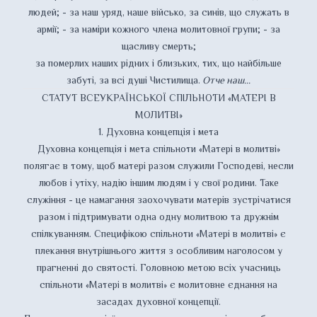
людей; - за наш уряд, наше військо, за синів, що служать в
армії; - за наміри кожного члена молитовної групи; - за
щасливу смерть;
за померлих наших рідних і близьких, тих, що найбільше
забуті, за всі душі Чистилища.
Отче наш...
СТАТУТ ВСЕУКРАЇНСЬКОЇ СПІЛЬНОТИ «МАТЕРІ В
МОЛИТВІ»
1. Духовна концепція і мета
Духовна концепція і мета спільноти «Матері в молитві»
полягає в тому, щоб матері разом служили Господеві, несли
любов і утіху, надію іншим людям і у свої родини. Таке
служіння - це намагання заохочувати матерів зустрічатися
разом і підтримувати одна одну молитвою та дружнім
спілкуванням. Cпецифікою спільноти «Матері в молитві» є
плекання внутрішнього життя з особливим наголосом у
прагненні до святості. Головною метою всіх учасниць
спільноти «Матері в молитві» є молитовне єднання на
засадах духовної концепції.