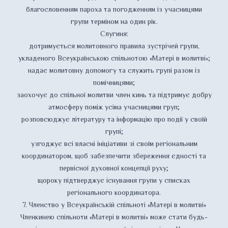
благословенням пароха та погодженням із учасницями
групи терміном на один рік.
Слугиня:
дотримується молитовного правила зустрічей групи,
укладеного Всеукраїнською спільнотою «Матері в молитві»;
надає молитовну допомогу та служить групі разом із
помічницями;
заохочує до спільної молитви член кинь та підтримує добру
атмосферу поміж усіма учасницями груп;
розповсюджує літературу та інформацію про події у своїй
групі;
узгоджує всі власні ініціативи зі своїм регіональним
координатором, щоб забезпечити збереження єдності та
первісної духовної концепції руху;
щороку підтверджує існування групи у списках
регіонального координатора.
7. Членство у Всеукраїнській спільноті «Матері в молитві»
Членкинею спільноти «Матері в молитві» може стати будь-